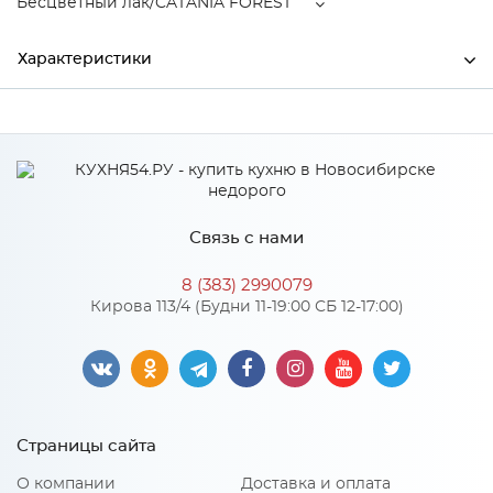
Бесцветный лак/CATANIA FOREST
Характеристики
Ширина
710
Высота
870
Глубина
760
Связь с нами
Производитель
Элегия
8 (383) 2990079
Бесцветный лак/CATANIA
Кирова 113/4 (Будни 11-19:00 СБ 12-17:00)
Цвет
FOREST
Особенности
Страницы сайта
Количество упаковок: 1
Нагрузка на одно спальное место: 150 н
О компании
Доставка и оплата
Наполнение основания: Независимый пружинный блок