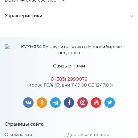
Белый/Ателье светлое
Характеристики
Ширина
1800
Высота
750
Глубина
550
Связь с нами
Производитель
Тэкс
8 (383) 2990079
Цвет
Белый/Ателье светлое
Кирова 113/4 (Будни 11-19:00 СБ 12-17:00)
Материал
ЛДСП
Особенности
Страницы сайта
4 ящика по середине
О компании
Доставка и оплата