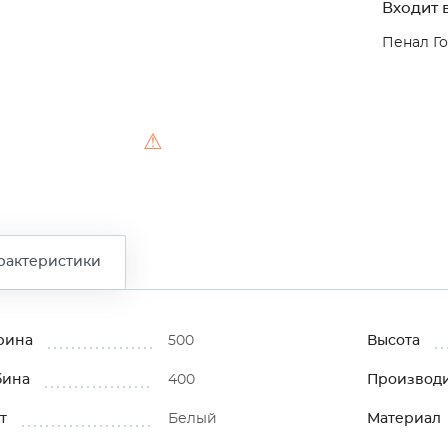
Входит в
Пенал Го
⚠
рактеристики
рина
500
Высота
бина
400
Производ
т
Белый
Материал