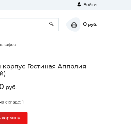
Войти
0
руб.
 шкафов
 корпус Гостиная Апполия
й)
0
руб.
а складе: 1
В корзину