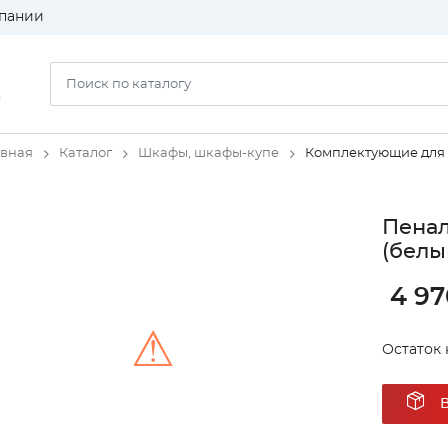
пании
)
авная
Каталог
Шкафы, шкафы-купе
Комплектующие для
Пенал
(белы
4 97
⚠
Остаток н
Unable to load the image!