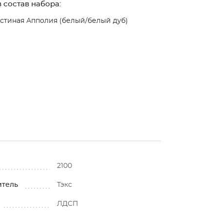
 состав набора:
стиная Апполия (белый/белый дуб)
2100
итель
Тэкс
ЛДСП