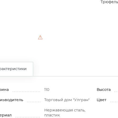
Трюфель
⚠
рактеристики
рина
110
Высота
изводитель
Торговый дом "Улгран"
Цвет
Нержавеющая сталь,
ериал
пластик