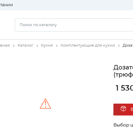
пании
)
авная
Каталог
Кухня
Комплектующие для кухни
Доза
Дозат
(трюф
1 53
⚠
Unable to load the image!
Выбор ц