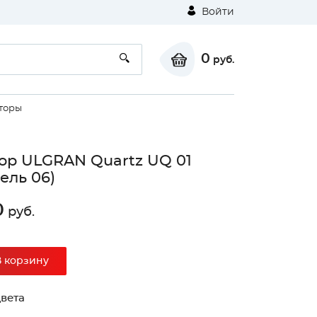
Войти
0
руб.
торы
ор ULGRAN Quartz UQ 01
ель 06)
0
руб.
В корзину
вета