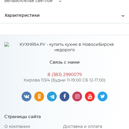
Белый/Ателье светлое
Характеристики
Ширина
1892
Высота
650
Глубина
862
Связь с нами
Производитель
Тэкс
8 (383) 2990079
Цвет
Белый/Ателье светлое
Кирова 113/4 (Будни 11-19:00 СБ 12-17:00)
Материал
ЛДСП
Особенности
Страницы сайта
Направляющие: направляющие шариковые на 500 мм
О компании
Доставка и оплата