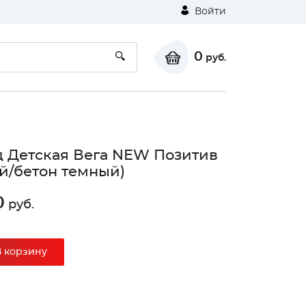
Войти
0
руб.
 Детская Вега NEW Позитив
й/бетон темный)
0
руб.
В корзину