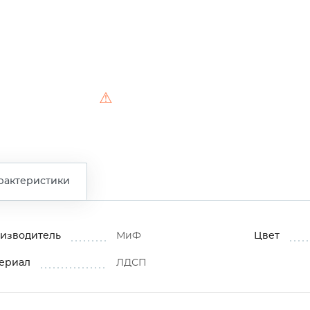
⚠
рактеристики
изводитель
МиФ
Цвет
ериал
ЛДСП