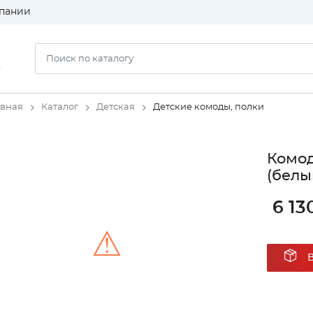
пании
)
авная
Каталог
Детская
Детские комоды, полки
Комод
(белы
6 13
⚠
Unable to load the image!