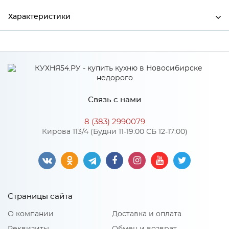
Характеристики
Ширина
1800
Высота
480
Глубина
522
Связь с нами
Производитель
Тэкс
8 (383) 2990079
Цвет
Белый/Белый
Кирова 113/4 (Будни 11-19:00 СБ 12-17:00)
Материал
ЛДСП
Особенности
Страницы сайта
четыре ящика
О компании
Доставка и оплата
Материал 2: ЛДСП