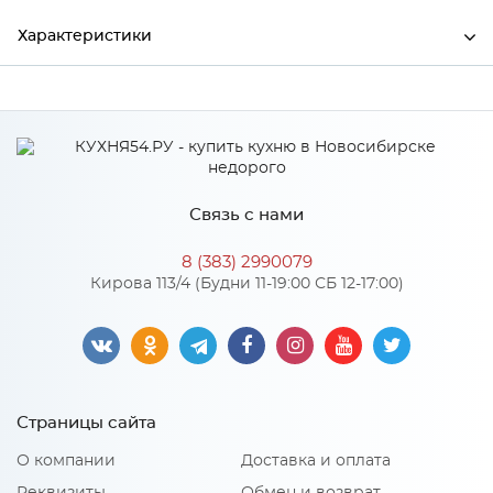
Характеристики
Ширина
300
Высота
755
Глубина
800
Связь с нами
Производитель
Элегия
8 (383) 2990079
Цвет
Венге
Кирова 113/4 (Будни 11-19:00 СБ 12-17:00)
Материал
ЛДСП
Особенности
Страницы сайта
В разложенном виде: 1676х750х800
О компании
Доставка и оплата
Количество упаковок: 1