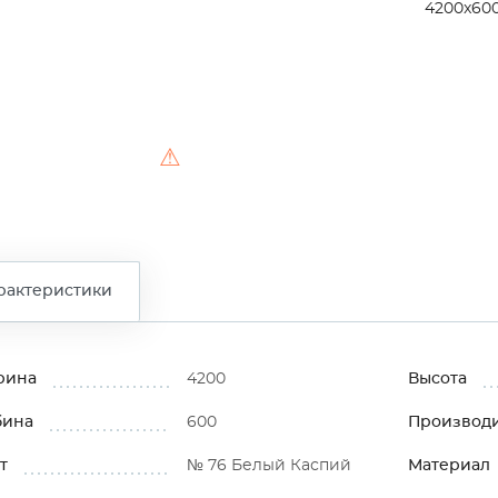
4200x60
⚠
рактеристики
рина
4200
Высота
бина
600
Производ
т
№ 76 Белый Каспий
Материал