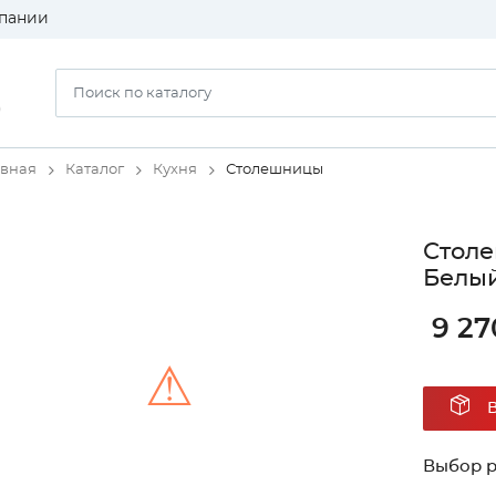
пании
)
авная
Каталог
Кухня
Столешницы
Столе
Белый
9 27
⚠
Unable to load the image!
Выбор 