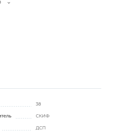
0
38
итель
СКИФ
ДСП