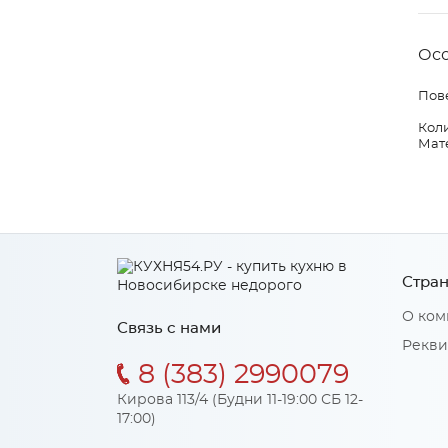
Ос
Пов
Коли
Мате
Стран
О ком
Связь с нами
Рекви
8 (383) 2990079
Кирова 113/4 (Будни 11-19:00 СБ 12-
17:00)