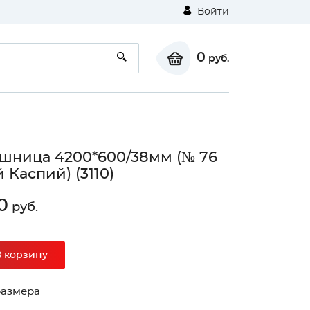
Войти
0
руб.
шница 4200*600/38мм (№ 76
 Каспий) (3110)
0
руб.
В корзину
размера