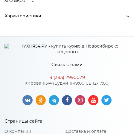
3000x600
Характеристики
Ширина
3000
Высота
38
Глубина
600
Связь с нами
Производитель
СКИФ
8 (383) 2990079
Цвет
№111 Дуб Вотан
Кирова 113/4 (Будни 11-19:00 СБ 12-17:00)
Материал
ДСП
Особенности
Страницы сайта
Материал 2: Пластик HPL, CPL
О компании
Доставка и оплата