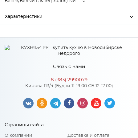
Венге/Белый глянец холодный
Характеристики
Производитель
МиФ
Венге/Белый глянец
Цвет
холодный
Материал
ЛДСП
Связь с нами
8 (383) 2990079
Кирова 113/4 (Будни 11-19:00 СБ 12-17:00)
Особенности
Количество упаковок: 3
Материал 2: МДФ
Страницы сайта
О компании
Доставка и оплата