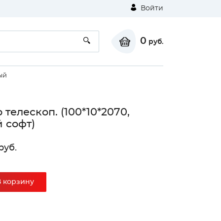
Войти
0
руб.
ый
 телескоп. (100*10*2070,
 софт)
руб.
⚠
В корзину
Unable to load the image!