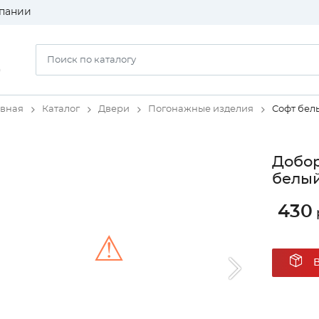
пании
)
авная
Каталог
Двери
Погонажные изделия
Софт бел
Добор
белый
430
⚠
Unable to load the image!