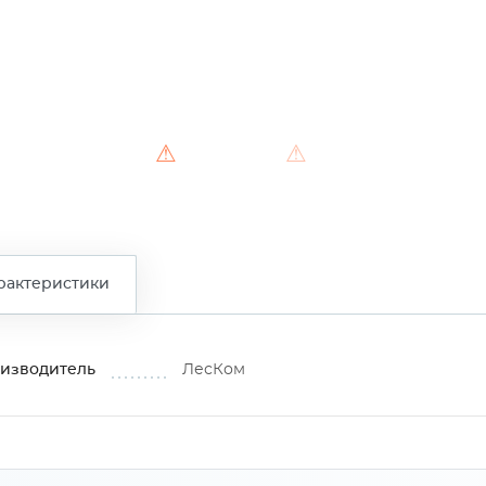
⚠
⚠
рактеристики
изводитель
ЛесКом