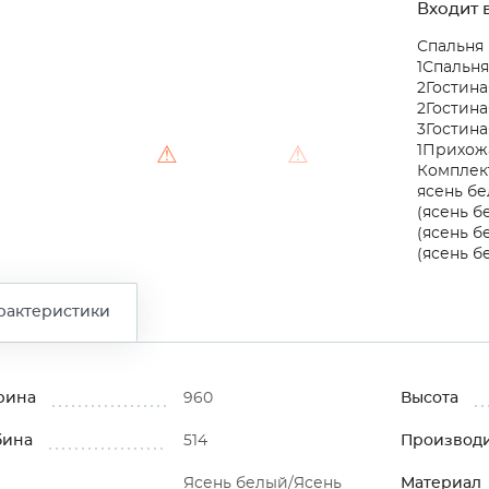
Входит в
Спальня 
1
Спальня
2
Гостина
2
Гостина
3
Гостина
⚠
⚠
1
Прихожа
Комплек
ясень бе
(ясень б
(ясень б
(ясень б
рактеристики
рина
960
Высота
бина
514
Производ
Ясень белый/Ясень
Материал