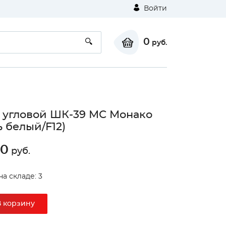
Войти
0
руб.
угловой ШК-39 МС Монако
ь белый/F12)
80
руб.
⚠
на складе: 3
В корзину
Unable to load the image!