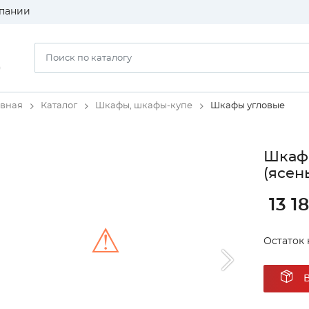
пании
)
авная
Каталог
Шкафы, шкафы-купе
Шкафы угловые
Шкаф 
(ясен
13 1
⚠
Остаток 
Unable to load the image!