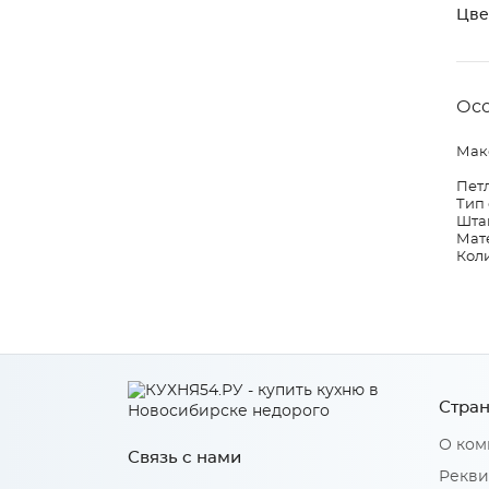
Цве
Ос
Макс
Петл
Тип
Штан
Мат
Коли
Стран
О ком
Связь с нами
Рекви