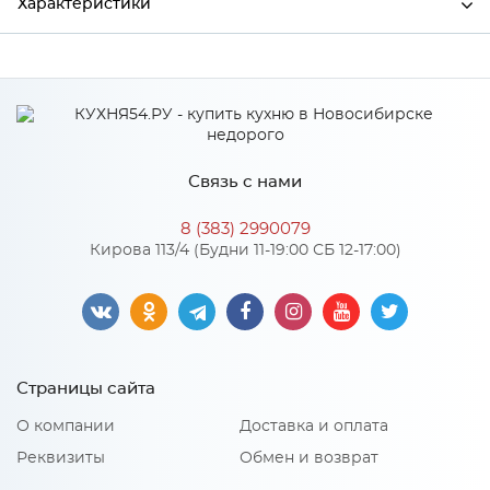
Характеристики
Ширина
1200
Высота
300
Глубина
520
Связь с нами
Производитель
Тэкс
8 (383) 2990079
Цвет
Белый/Ателье светлое
Кирова 113/4 (Будни 11-19:00 СБ 12-17:00)
Материал
ЛДСП
Особенности
Страницы сайта
Материал 2: ЛДСП
О компании
Доставка и оплата
Количество упаковок: 2
Петли: без доводчика
Реквизиты
Обмен и возврат