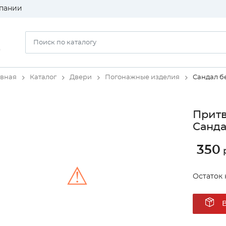
пании
)
авная
Каталог
Двери
Погонажные изделия
Сандал б
Притв
Санд
350
р
⚠
Остаток 
Unable to load the image!