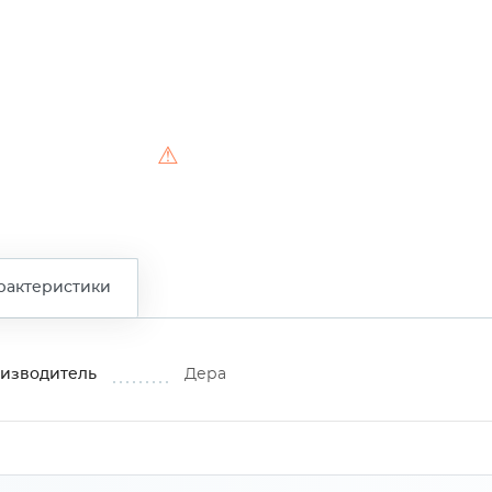
⚠
рактеристики
изводитель
Дера