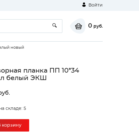
Войти
0
руб.
елый новый
орная планка ПП 10*34
ал белый ЭКШ
уб.
на складе: 5
В корзину