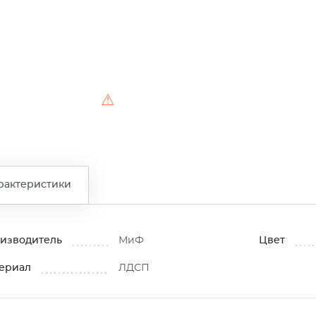
⚠
рактеристики
изводитель
МиФ
Цвет
ериал
ЛДСП