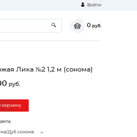
Войти
0
руб.
жая Лика №2 1,2 м (сонома)
00
руб.
В корзину
вета
ома/Дуб сонома