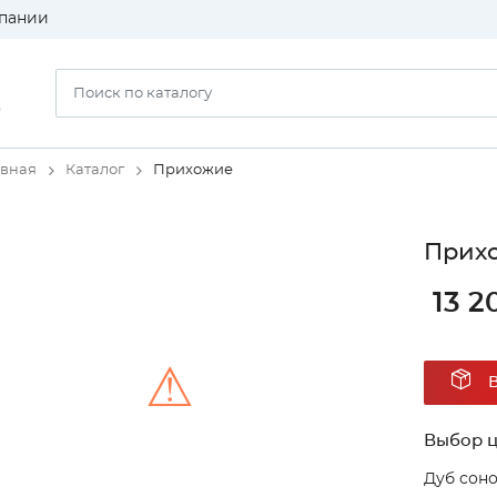
пании
)
авная
Каталог
Прихожие
Прихо
13 2
⚠
Выбор ц
Unable to load the image!
Дуб сон