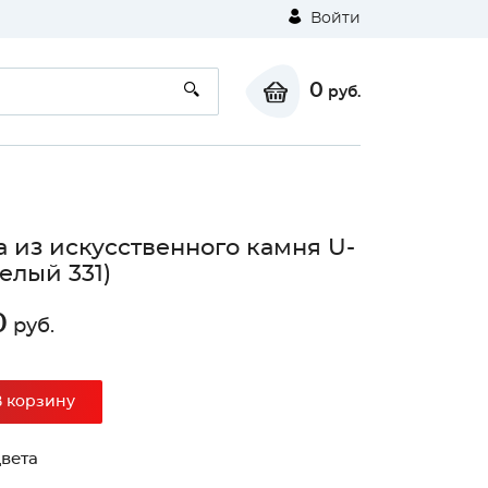
Войти
0
руб.
 из искусственного камня U-
белый 331)
0
руб.
В корзину
вета