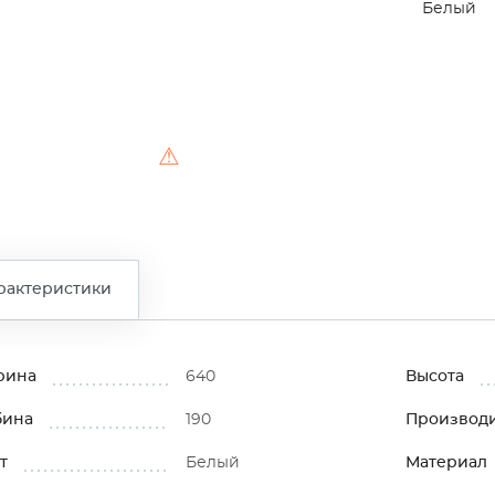
Белый
⚠
рактеристики
рина
640
Высота
бина
190
Производ
т
Белый
Материал