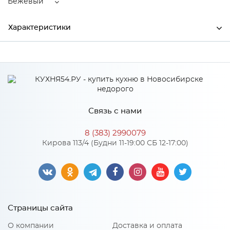
Бежевый
Характеристики
Ширина
560
Высота
495
Глубина
175
Связь с нами
Производитель
Торговый дом "Улгран"
8 (383) 2990079
Цвет
Бежевый
Кирова 113/4 (Будни 11-19:00 СБ 12-17:00)
Материал
искусственный мрамор
Особенности
Страницы сайта
Размер чаши: 510х370х175мм; ¶Установочный проем:
О компании
Доставка и оплата