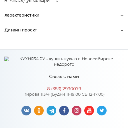
BLANCO/Дуб кальяри
Характеристики
Дизайн проект
Ширина
396
Высота
2132
*
Имя
Глубина
570
Производитель
Сурская мебель
Связь с нами
Цвет
BLANCO/Дуб кальяри
*
Телефон
Материал
МДФ
8 (383) 2990079
Кирова 113/4 (Будни 11-19:00 СБ 12-17:00)
*
E-mail
Особенности
Цвет корпуса можно выбрать из двух вариантов: белый, дуб