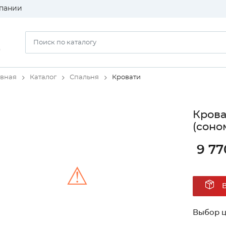
пании
)
авная
Каталог
Спальня
Кровати
Крова
(соно
9 77
⚠
Unable to load the image!
Выбор ц