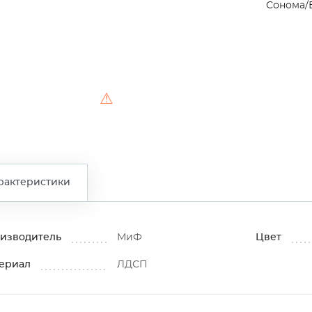
Сонома/
⚠
рактеристики
изводитель
МиФ
Цвет
ериал
ЛДСП