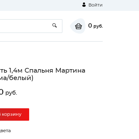
Войти
0
руб.
ть 1,4м Спальня Мартина
ма/белый)
0
руб.
В корзину
вета