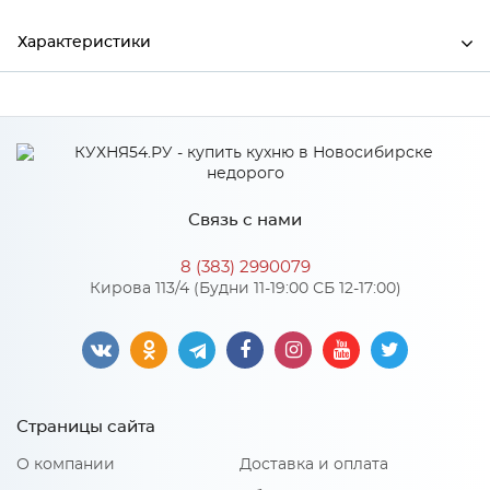
Характеристики
Ширина
3000
Высота
50
Глубина
0.5
Связь с нами
Производитель
СКИФ
8 (383) 2990079
Цвет
№55гл Ледяная искра белая
Кирова 113/4 (Будни 11-19:00 СБ 12-17:00)
Материал
Пластик
Особенности
Страницы сайта
Обратная сторона с клеем
О компании
Доставка и оплата