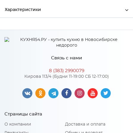
Характеристики
Ширина
1600
Высота
1040
Глубина
476
Связь с нами
Производитель
МиФ
8 (383) 2990079
Цвет
Дуб юкон/Графит
Кирова 113/4 (Будни 11-19:00 СБ 12-17:00)
Материал
ЛДСП
Особенности
Страницы сайта
Количество упаковок: 3
О компании
Доставка и оплата
Направляющие: Шариковые
Материал 2: ЛДСП