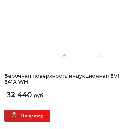
Unable to load the image!
⚠
⚠
Варочная поверхность индукционная EVI
641A WH
32 440
руб.
В корзину