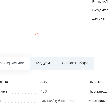
Белый/Д
Входит в
Детская 
⚠
рактеристики
Модули
Состав набора
рина
804
Высота
бина
450
Производ
т
Белый/Дуб сонома
Материал