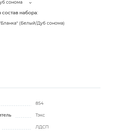
уб сонома
 состав набора:
"Бланка" (Белый/Дуб сонома)
854
итель
Тэкс
ЛДСП