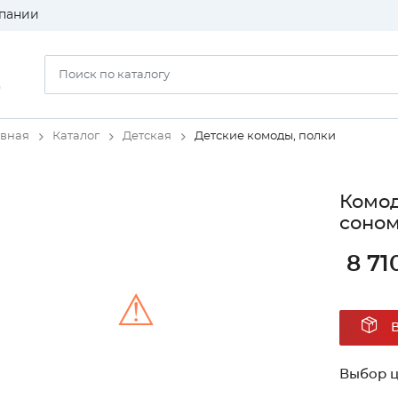
пании
)
авная
Каталог
Детская
Детские комоды, полки
Комод
соном
8 71
⚠
Unable to load the image!
Выбор ц