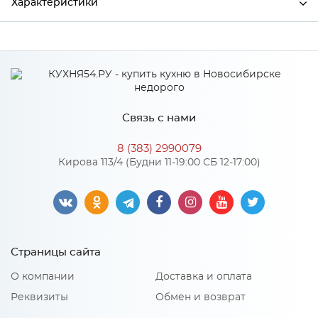
Характеристики
Ширина
20
Высота
100
Глубина
20
Связь с нами
Производитель
Сурская мебель
8 (383) 2990079
Цвет
Белый
Кирова 113/4 (Будни 11-19:00 СБ 12-17:00)
Материал
Пластик
Особенности
Страницы сайта
Количество упаковок: 1
О компании
Доставка и оплата
Реквизиты
Обмен и возврат