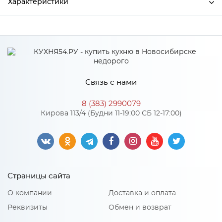
Характеристики
Ширина
20
Высота
100
Глубина
20
Связь с нами
Производитель
Сурская мебель
8 (383) 2990079
Цвет
Белый
Кирова 113/4 (Будни 11-19:00 СБ 12-17:00)
Материал
Пластик
Особенности
Страницы сайта
Количество упаковок: 1
О компании
Доставка и оплата
Реквизиты
Обмен и возврат