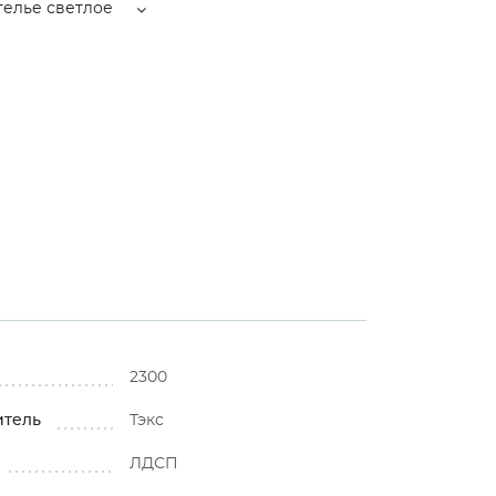
телье светлое
2300
итель
Тэкс
ЛДСП