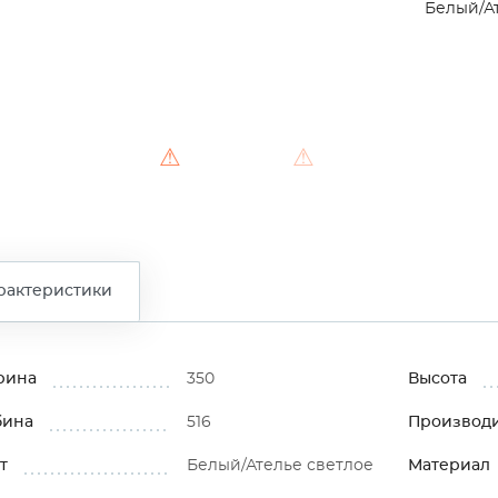
Белый/А
⚠
⚠
рактеристики
рина
350
Высота
бина
516
Производ
т
Белый/Ателье светлое
Материал