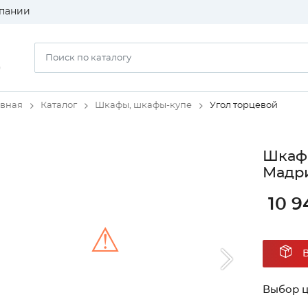
пании
)
авная
Каталог
Шкафы, шкафы-купе
Угол торцевой
Шкаф 
Мадри
10 9
⚠
Unable to load the image!
Выбор ц