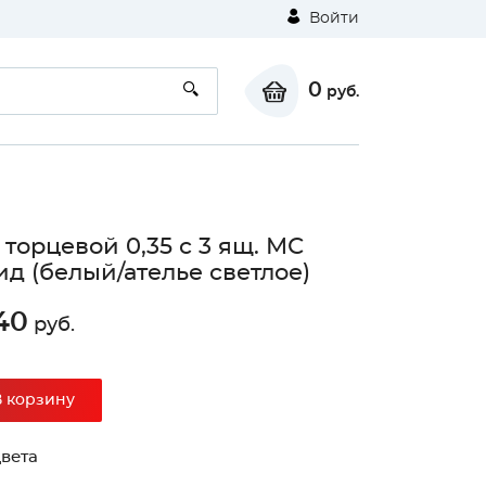
Войти
0
руб.
торцевой 0,35 с 3 ящ. МС
д (белый/ателье светлое)
40
руб.
⚠
В корзину
Unable to load the image!
вета