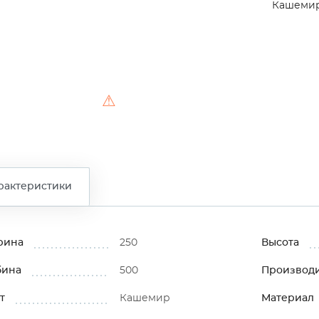
Кашеми
⚠
рактеристики
рина
250
Высота
бина
500
Производ
т
Кашемир
Материал