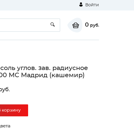
Войти
0
руб.
соль углов. зав. радиусное
300 МС Мадрид (кашемир)
руб.
В корзину
вета