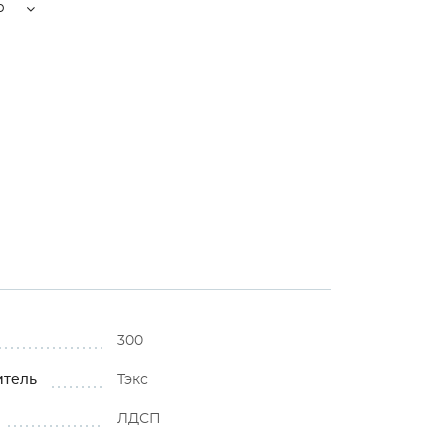
р
300
итель
Тэкс
ЛДСП