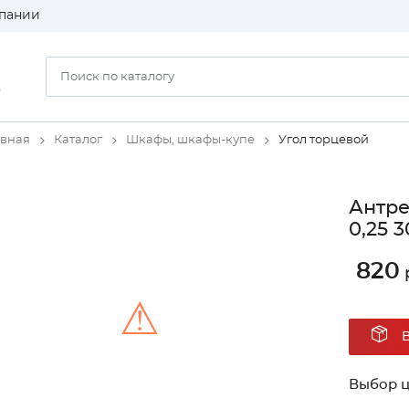
пании
)
авная
Каталог
Шкафы, шкафы-купе
Угол торцевой
Антре
0,25 
820
⚠
Unable to load the image!
Выбор ц