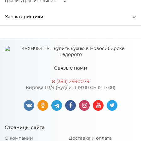
Графит/Графит глянец
Характеристики
Ширина
2000
Высота
668
Глубина
426
Связь с нами
Производитель
МиФ
8 (383) 2990079
Цвет
Графит/Графит глянец
Кирова 113/4 (Будни 11-19:00 СБ 12-17:00)
Материал
ЛДСП
Особенности
Страницы сайта
Материал 2: МДФ
О компании
Доставка и оплата