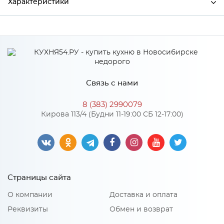
Характеристики
Ширина
4200
Высота
38
Глубина
600
Связь с нами
Производитель
СКИФ
8 (383) 2990079
Цвет
№98 Золотистый дуб
Кирова 113/4 (Будни 11-19:00 СБ 12-17:00)
Материал
ДСП
Особенности
Страницы сайта
Рабочие плиты изготовлены на основе древесно-
О компании
Доставка и оплата
стружечной плиты, покрытой слоистым пластиком ведущих
российский и европейских фирм, который производится по
Реквизиты
Обмен и возврат
технологии высокого давления. Плиты изготавливаются на