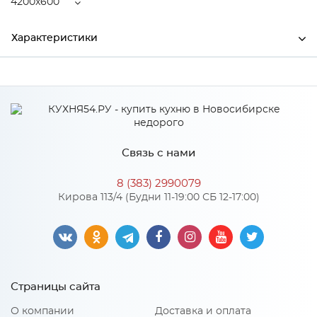
4200x600
Характеристики
Ширина
4200
Высота
38
Глубина
600
Связь с нами
Производитель
СКИФ
8 (383) 2990079
Цвет
№60 Мрамор итальянский
Кирова 113/4 (Будни 11-19:00 СБ 12-17:00)
Материал
ДСП
Особенности
Страницы сайта
Поверхность: матовая Основа выполнена из ДСП
О компании
Доставка и оплата