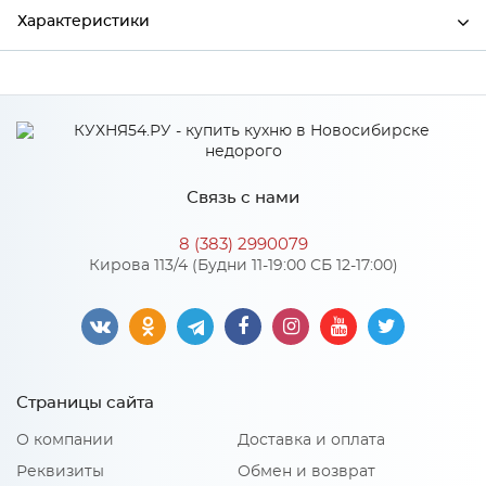
Характеристики
Ширина
4200
Высота
38
Глубина
600
Связь с нами
Производитель
СКИФ
8 (383) 2990079
Цвет
№111 Дуб Вотан
Кирова 113/4 (Будни 11-19:00 СБ 12-17:00)
Материал
ДСП
Особенности
Страницы сайта
Поверхность: матовая Основа выполнена из ДСП
О компании
Доставка и оплата
повышенной влагостойкости
Реквизиты
Обмен и возврат