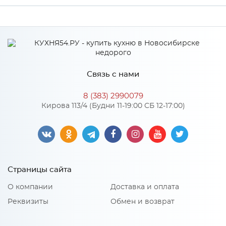
Ширина
3000
Высота
38
Глубина
600
Связь с нами
Производитель
СКИФ
8 (383) 2990079
Цвет
№174И Марсель
Кирова 113/4 (Будни 11-19:00 СБ 12-17:00)
Материал
ДСП
Особенности
Страницы сайта
Материал 2: Пластик HPL, CPL
О компании
Доставка и оплата
Реквизиты
Обмен и возврат