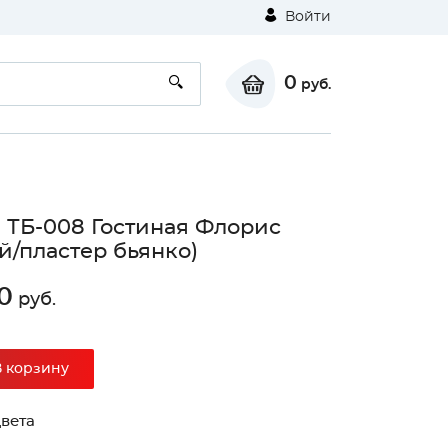
Войти
0
руб.
 ТБ-008 Гостиная Флорис
й/пластер бьянко)
0
руб.
В корзину
вета