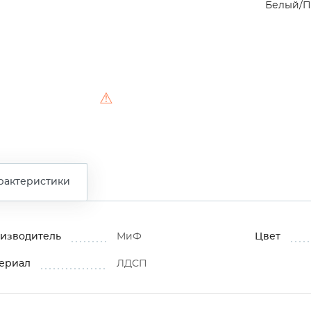
Белый/П
⚠
рактеристики
изводитель
МиФ
Цвет
ериал
ЛДСП