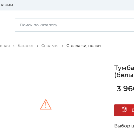
пании
)
авная
Каталог
Спальня
Стеллажи, полки
Тумба
(белы
3 96
⚠
Unable to load the image!
Выбор ц