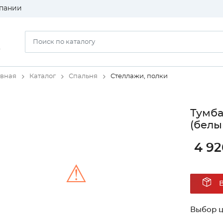
пании
)
авная
Каталог
Спальня
Стеллажи, полки
Тумба
(белы
4 92
⚠
Unable to load the image!
Выбор ц