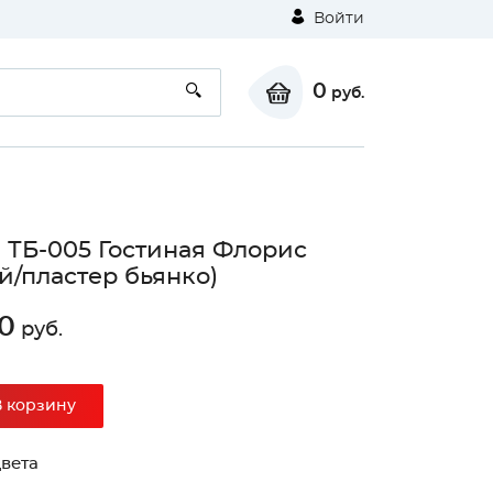
Войти
0
руб.
 ТБ-005 Гостиная Флорис
й/пластер бьянко)
0
руб.
В корзину
вета