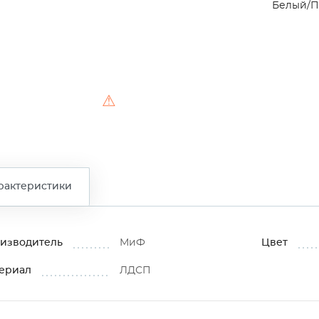
Белый/П
⚠
рактеристики
изводитель
МиФ
Цвет
ериал
ЛДСП