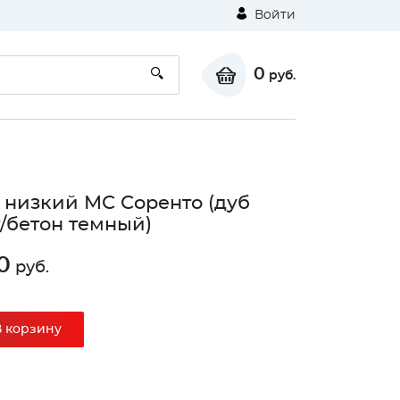
Войти
0
руб.
низкий МС Соренто (дуб
/бетон темный)
0
руб.
⚠
В корзину
Unable to load the image!