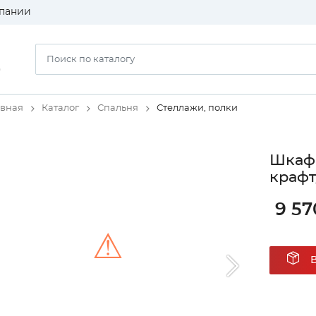
пании
)
авная
Каталог
Спальня
Стеллажи, полки
Шкаф 
крафт
9 57
⚠
Unable to load the image!