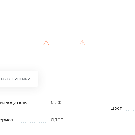
⚠
⚠
рактеристики
изводитель
МиФ
Цвет
ериал
ЛДСП