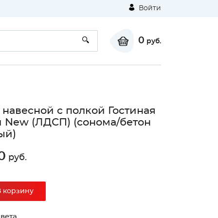
Войти
0
руб.
навесной с полкой Гостиная
 New (ЛДСП) (сонома/бетон
ый)
0
руб.
В корзину
вета