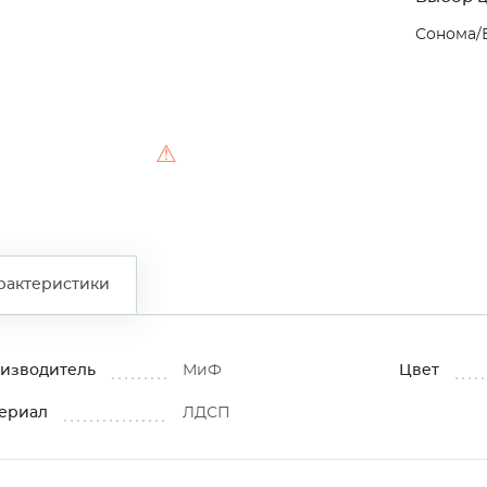
Сонома/
⚠
рактеристики
изводитель
МиФ
Цвет
ериал
ЛДСП