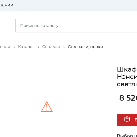
пании
)
авная
Каталог
Спальня
Стеллажи, полки
Шкаф 
Нэнси
светл
8 52
⚠
Unable to load the image!
Выбор ц