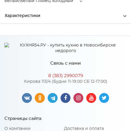
Белый/Белый глянец холодный
Характеристики
Производитель
МиФ
Белый/Белый глянец
Цвет
холодный
Материал
ЛДСП
Связь с нами
8 (383) 2990079
Кирова 113/4 (Будни 11-19:00 СБ 12-17:00)
Особенности
Количество упаковок: 3
Материал 2: МДФ
Страницы сайта
О компании
Доставка и оплата