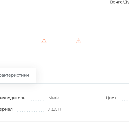
Венге/Д
⚠
⚠
рактеристики
изводитель
МиФ
Цвет
ериал
ЛДСП