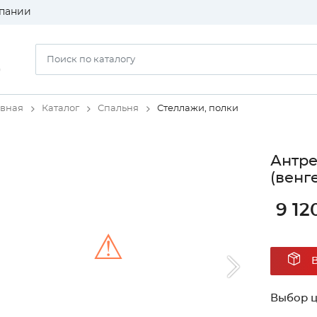
пании
)
авная
Каталог
Спальня
Стеллажи, полки
Антре
(венг
9 12
⚠
Unable to load the image!
Выбор ц