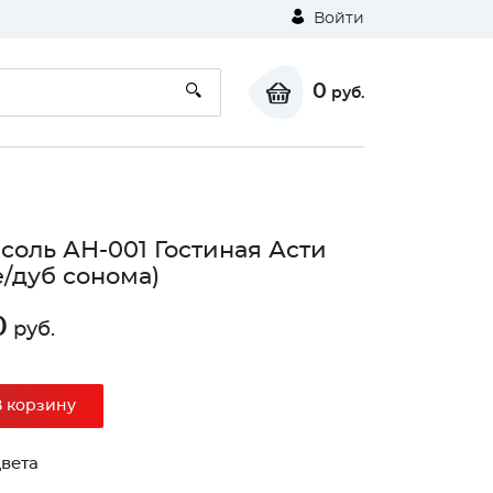
Войти
0
руб.
соль АН-001 Гостиная Асти
е/дуб сонома)
0
руб.
⚠
В корзину
Unable to load the image!
вета