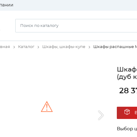
пании
)
авная
Каталог
Шкафы, шкафы-купе
Шкафы распашные
Шкаф 
(дуб 
28 3
⚠
Unable to load the image!
Выбор ц