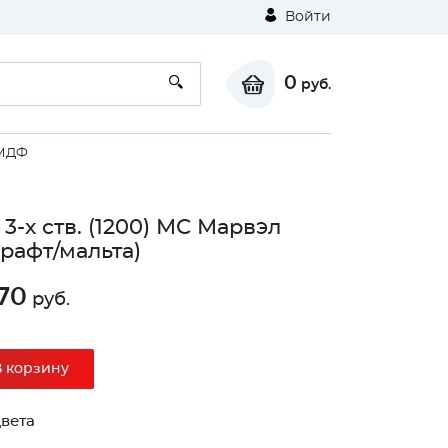
Войти
0
руб.
 МДФ
3-х ств. (1200) МС Марвэл
крафт/мальта)
70
руб.
⚠
В корзину
Unable to load the image!
вета