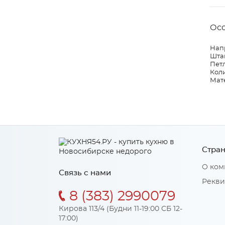
Ос
Нап
Штан
Петл
Коли
Мат
Стран
О ком
Связь с нами
Рекви
8 (383) 2990079
Кирова 113/4 (Будни 11-19:00 СБ 12-
17:00)