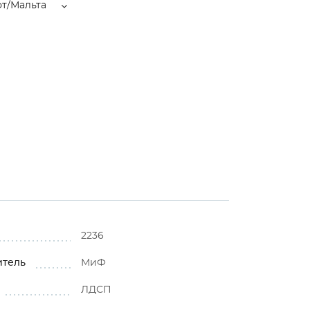
т/Мальта
2236
итель
МиФ
ЛДСП