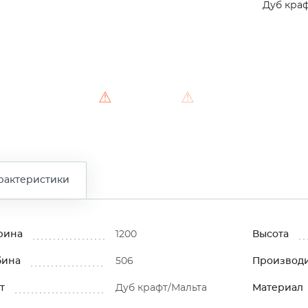
Дуб краф
⚠
⚠
⚠
рактеристики
рина
1200
Высота
бина
506
Производ
т
Дуб крафт/Мальта
Материал