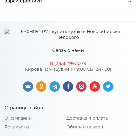
Характеристики
Производитель
МиФ
Сонома/Белый глянец
Цвет
холодный
Материал
ЛДСП
Связь с нами
8 (383) 2990079
Кирова 113/4 (Будни 11-19:00 СБ 12-17:00)
Особенности
Количество упаковок: 4
Материал 2: МДФ
Страницы сайта
О компании
Доставка и оплата
Реквизиты
Обмен и возврат