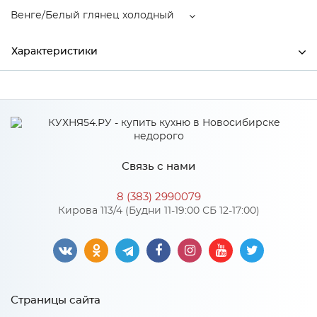
Венге/Белый глянец холодный
Характеристики
Производитель
МиФ
Венге/Белый глянец
Цвет
холодный
Материал
ЛДСП
Связь с нами
8 (383) 2990079
Кирова 113/4 (Будни 11-19:00 СБ 12-17:00)
Особенности
Материал 2: МДФ
Количество упаковок: 3
Страницы сайта