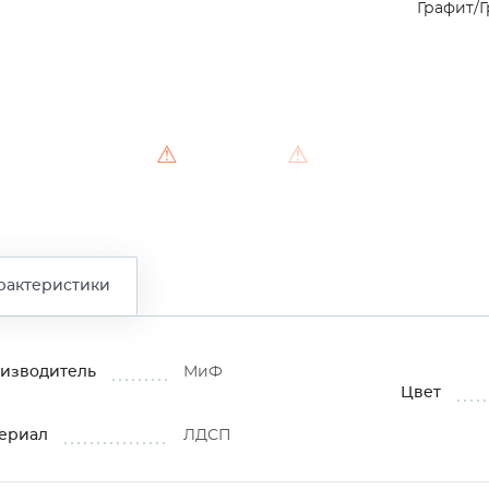
Графит/
⚠
⚠
рактеристики
изводитель
МиФ
Цвет
ериал
ЛДСП