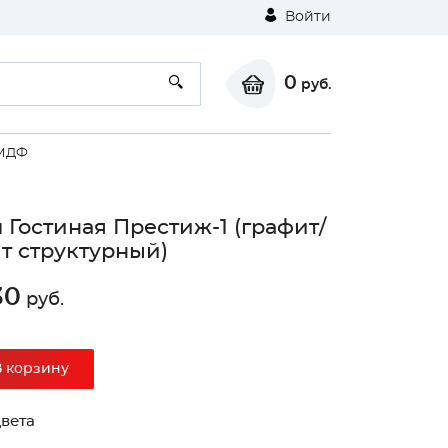
Войти
0
руб.
 МДФ
 Гостиная Престиж-1 (графит/
т структурный)
30
руб.
⚠
В корзину
Unable to load the image!
вета