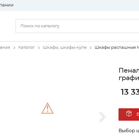
пании
)
авная
Каталог
Шкафы, шкафы-купе
Шкафы распашные
Пенал
графи
13 3
⚠
Unable to load the image!
Выбор ц