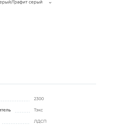
серый/Графит серый
2300
итель
Тэкс
ЛДСП