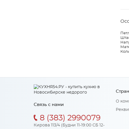
Ос
Петл
Штан
Нап
Мат
Коли
Стран
О ком
Связь с нами
Рекви
8 (383) 2990079
Кирова 113/4 (Будни 11-19:00 СБ 12-