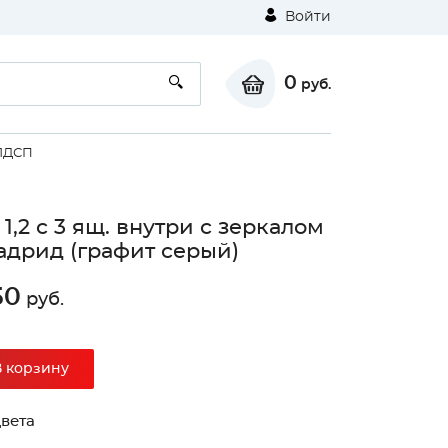
Войти
0
руб.
ЛДСП
1,2 с 3 ящ. внутри с зеркалом
дрид (графит серый)
50
руб.
⚠
В корзину
Unable to load the image!
вета