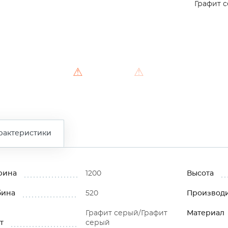
Графит 
⚠
⚠
рактеристики
рина
1200
Высота
бина
520
Производ
Графит серый/Графит
Материал
т
серый