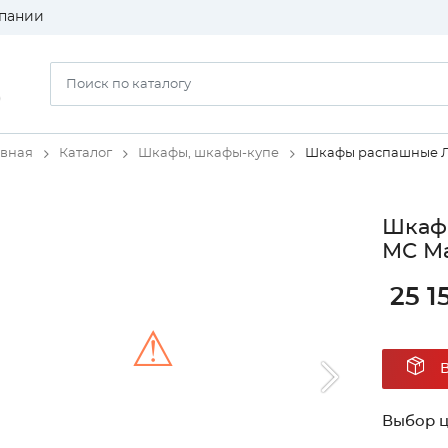
пании
)
авная
Каталог
Шкафы, шкафы-купе
Шкафы распашные 
Шкаф 
МС Ма
25 1
⚠
Unable to load the image!
Выбор ц