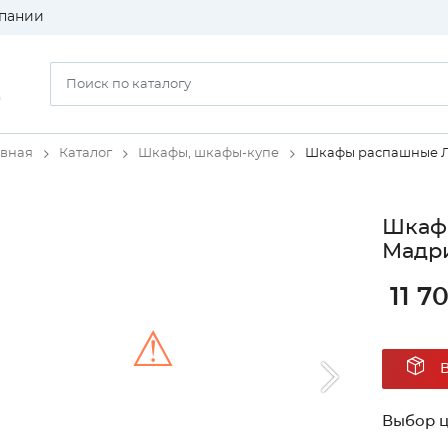
пании
)
авная
Каталог
Шкафы, шкафы-купе
Шкафы распашные 
Шкаф 
Мадри
11 7
⚠
Unable to load the image!
Выбор ц