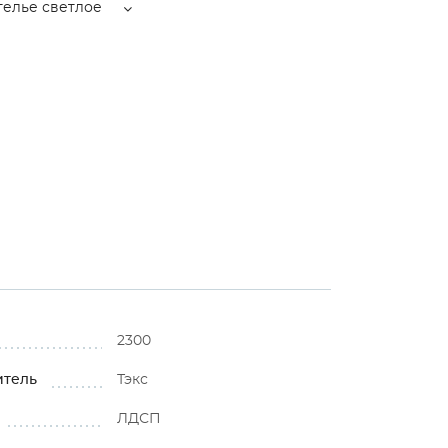
телье светлое
2300
итель
Тэкс
ЛДСП