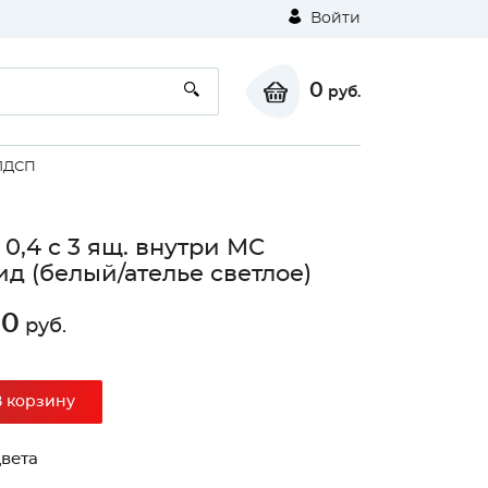
Войти
0
руб.
ЛДСП
0,4 с 3 ящ. внутри МС
д (белый/ателье светлое)
00
руб.
⚠
В корзину
Unable to load the image!
вета