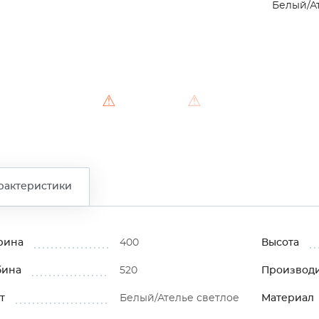
Белый/А
⚠
⚠
рактеристики
рина
400
Высота
бина
520
Производ
т
Белый/Ателье светлое
Материал