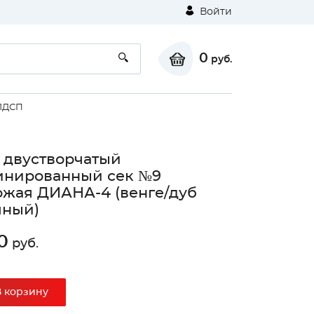
Войти
0
руб.
ЛДСП
двустворчатый
инированный сек №9
жая ДИАНА-4 (венге/дуб
чный)
⚠
0
руб.
Unable to load the image!
В корзину