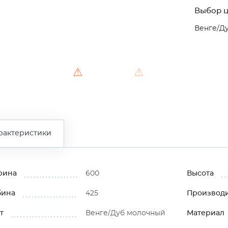
Выбор ц
Венге/Д
⚠
⚠
рактеристики
рина
600
Высота
бина
425
Производ
т
Венге/Дуб молочный
Материал