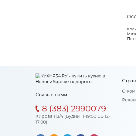
Ос
Коли
Мат
Пет
Стран
О ком
Связь с нами
Рекви
8 (383) 2990079
Кирова 113/4 (Будни 11-19:00 СБ 12-
17:00)