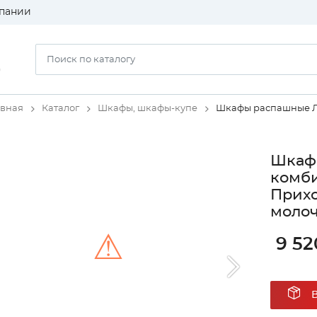
пании
)
авная
Каталог
Шкафы, шкафы-купе
Шкафы распашные 
Шкаф 
комб
Прихо
моло
⚠
9 52
Unable to load the image!