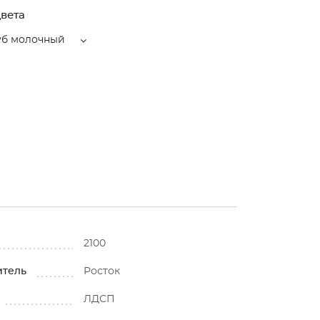
вета
уб молочный
2100
итель
Росток
ЛДСП