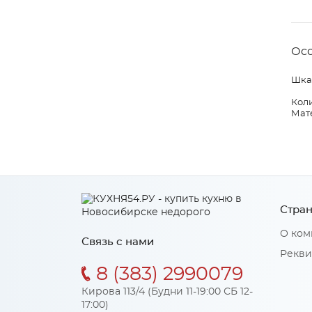
Ос
Шкаф
Коли
Мат
Стран
О ком
Связь с нами
Рекви
8 (383) 2990079
Кирова 113/4 (Будни 11-19:00 СБ 12-
17:00)