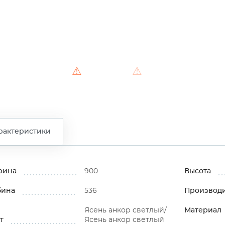
⚠
⚠
⚠
рактеристики
рина
900
Высота
бина
536
Производ
Ясень анкор светлый/
Материал
т
Ясень анкор светлый