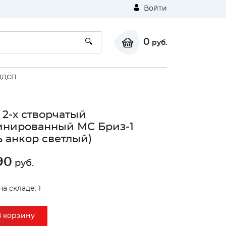
Войти
0
руб.
ЛДСП
2-х створчатый
нированный МС Бриз-1
ь анкор светлый)
90
руб.
⚠
а складе: 1
Unable to load the image!
В корзину