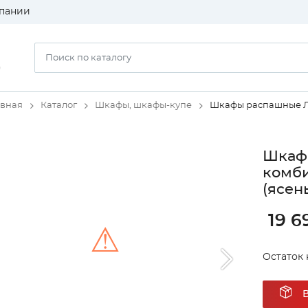
пании
)
авная
Каталог
Шкафы, шкафы-купе
Шкафы распашные 
Шкаф 
комби
(ясен
19 6
⚠
Остаток н
Unable to load the image!