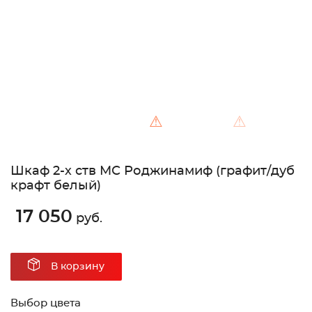
⚠
⚠
Шкаф 2-х ств МС Роджинамиф (графит/дуб
крафт белый)
17 050
руб.
В корзину
Выбор цвета