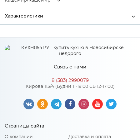
Кашемир/Кашемир
Характеристики
Ширина
1600
Высота
400
Глубина
520
Связь с нами
Производитель
Тэкс
8 (383) 2990079
Цвет
Кашемир/Кашемир
Кирова 113/4 (Будни 11-19:00 СБ 12-17:00)
Материал
ЛДСП
Особенности
Страницы сайта
Количество упаковок: 2
О компании
Доставка и оплата