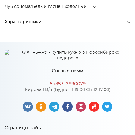
Дуб сонома/Белый глянец холодный
Характеристики
Производитель
МиФ
Дуб сонома/Белый глянец
Цвет
холодный
Материал
ЛДСП
Связь с нами
8 (383) 2990079
Кирова 113/4 (Будни 11-19:00 СБ 12-17:00)
Особенности
Количество упаковок: 2
Материал 2: ЛДСП
Страницы сайта